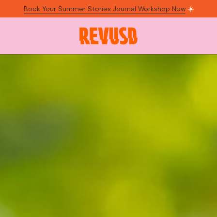
Book Your Summer Stories Journal Workshop Now
☀️