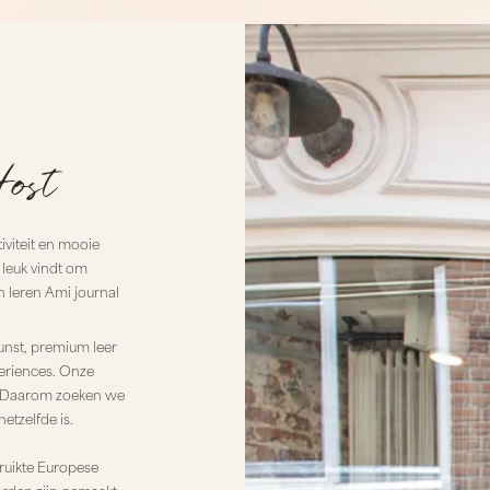
ost
iviteit en mooie
 leuk vindt om
 leren Ami journal
nst, premium leer
periences. Onze
ek. Daarom zoeken we
etzelfde is.
ruikte Europese