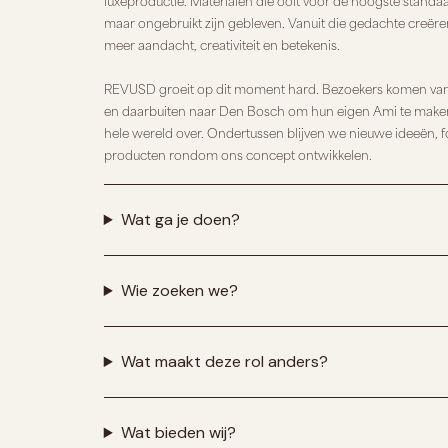
luxeproductie. Materialen die ooit voor de hoogste standa
maar ongebruikt zijn gebleven. Vanuit die gedachte creë
meer aandacht, creativiteit en betekenis.
REVUSD groeit op dit moment hard. Bezoekers komen van
en daarbuiten naar Den Bosch om hun eigen Ami te make
hele wereld over. Ondertussen blijven we nieuwe ideeën, 
producten rondom ons concept ontwikkelen.
Wat ga je doen?
Wie zoeken we?
Wat maakt deze rol anders?
Wat bieden wij?